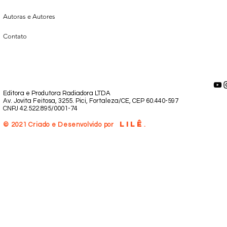
Autoras e Autores
Contato
Editora e Produtora Radiadora LTDA
Av. Jovita Feitosa, 3255. Pici, Fortaleza/CE, CEP 60.440-597
CNPJ 42.522.895/0001-74
LILÊ
.
© 2021 Criado e Desenvolvido por
.