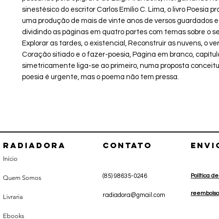
sinestésico do escritor Carlos Emílio C. Lima, o livro Poesia pr
uma produção de mais de vinte anos de versos guardados e 
dividindo as páginas em quatro partes com temas sobre o s
Explorar as tardes, o existencial, Reconstruir as nuvens, o v
Coração sitiado e o fazer-poesia, Página em branco, capítulo
simetricamente liga-se ao primeiro, numa proposta conceitu
poesia é urgente, mas o poema não tem pressa.
Radiadora
CONTATO
envi
Início
(85) 98635-0246
Política d
Quem Somos
r
eembolso
radiadora@gmail.com
Livraria
Ebooks