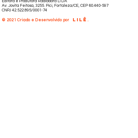
Editora e Produtora Radiadora LTDA
Av. Jovita Feitosa, 3255. Pici, Fortaleza/CE, CEP 60.440-597
CNPJ 42.522.895/0001-74
LILÊ
.
© 2021 Criado e Desenvolvido por
.