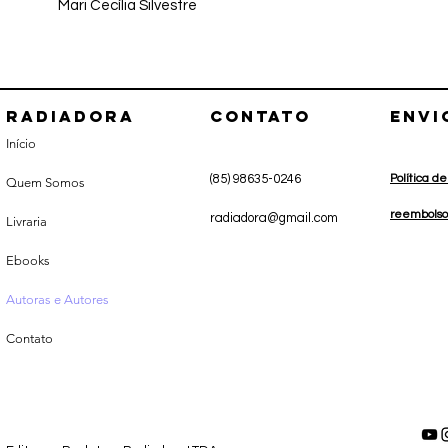
Mari Cecíl
Radiadora
CONTATO
envi
Início
(85) 98635-0246
Política d
Quem Somos
r
eembolso
radiadora@gmail.com
Livraria
Ebooks
Autoras e Autores
Contato