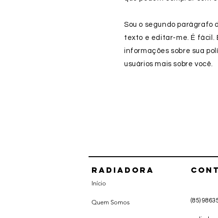
Sou o segundo parágrafo da
texto e editar-me. É fácil
informações sobre sua polí
usuários mais sobre você.
Radiadora
CON
Início
(85) 9863
Quem Somos