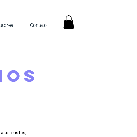
utores
Contato
NOs
seus custos,