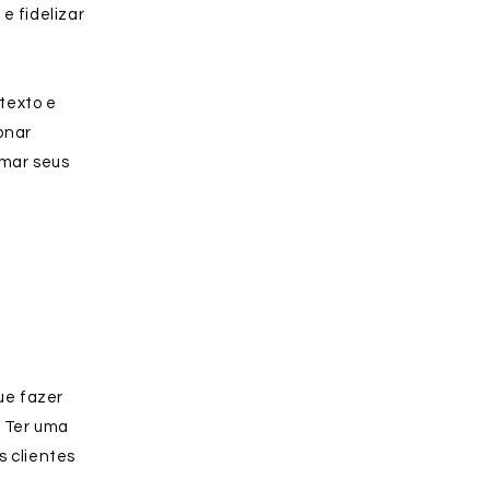
 fidelizar
 texto e
ionar
rmar seus
ue fazer
. Ter uma
s clientes