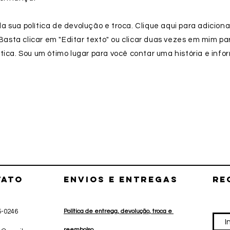
 sua política de devolução e troca. Clique aqui para adiciona
. Basta clicar em "Editar texto" ou clicar duas vezes em mim pa
tica. Sou um ótimo lugar para você contar uma história e info
TATO
envios e entregas
re
5-0246
Política de entrega, devolução, troca e
r
eembolso