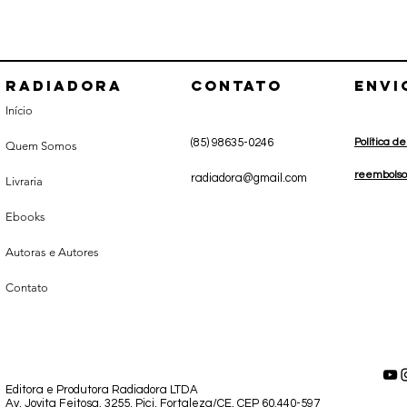
Radiadora
CONTATO
envi
Início
(85) 98635-0246
Política d
Quem Somos
r
eembolso
radiadora@gmail.com
Livraria
Ebooks
Autoras e Autores
Contato
Editora e Produtora Radiadora LTDA
Av. Jovita Feitosa, 3255. Pici, Fortaleza/CE, CEP 60.440-597