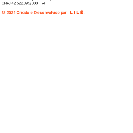
CNPJ 42.522.895/0001-74
LILÊ
.
© 2021 Criado e Desenvolvido por
.