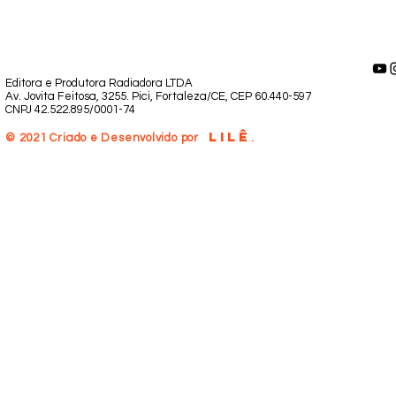
Editora e Produtora Radiadora LTDA
Av. Jovita Feitosa, 3255. Pici, Fortaleza/CE, CEP 60.440-597
CNPJ 42.522.895/0001-74
LILÊ
.
© 2021 Criado e Desenvolvido por
.