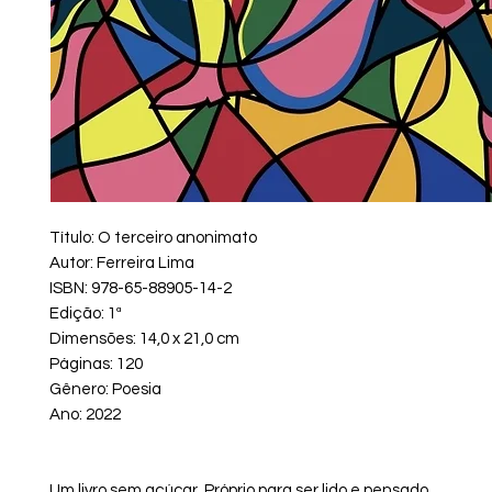
Título: O terceiro anonimato
Autor: Ferreira Lima
ISBN: 978-65-88905-14-2
Edição: 1ª
Dimensões: 14,0 x 21,0 cm
Páginas: 120
Gênero: Poesia
Ano: 2022
Um livro sem açúcar. Próprio para ser lido e pensado.