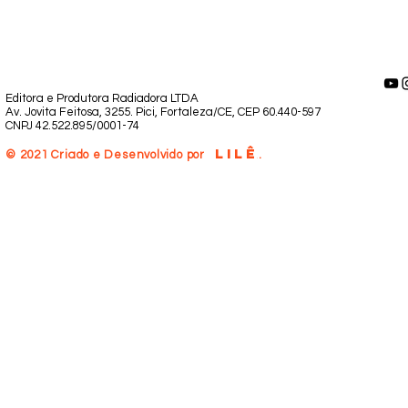
Editora e Produtora Radiadora LTDA
Av. Jovita Feitosa, 3255. Pici, Fortaleza/CE, CEP 60.440-597
CNPJ 42.522.895/0001-74
LILÊ
.
© 2021 Criado e Desenvolvido por
.