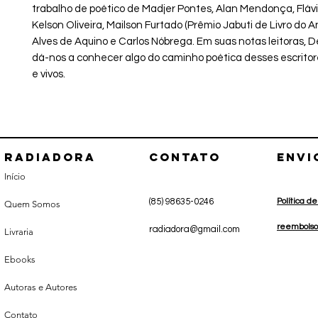
trabalho de poético de Madjer Pontes, Alan Mendonça, Flá
Kelson Oliveira, Mailson Furtado (Prêmio Jabuti de Livro do A
Alves de Aquino e Carlos Nóbrega. Em suas notas leitoras, 
dá-nos a conhecer algo do caminho poética desses escrito
e vivos.
Radiadora
CONTATO
envi
Início
(85) 98635-0246
Política d
Quem Somos
r
eembolso
radiadora@gmail.com
Livraria
Ebooks
Autoras e Autores
Contato